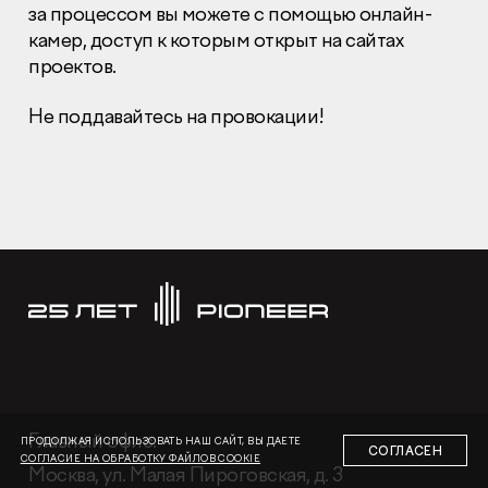
за процессом вы можете с помощью онлайн-
камер, доступ к которым открыт на сайтах
проектов.
Не поддавайтесь на провокации!
Раскрытие информации
Правовая информация
Сообщить о коррупции
Глaвный oфиc
+7 (495) 502 95 59
Отдел продаж
+7 (495) 641-35-35
Заказать звонок
© 2001-2026 Компания «Пионер»
Глaвный oфиc:
ПРОДОЛЖАЯ ИСПОЛЬЗОВАТЬ НАШ САЙТ, ВЫ ДАЕТЕ
СОГЛАСЕН
СОГЛАСИЕ НА ОБРАБОТКУ ФАЙЛОВ COOKIE
Москва, ул. Малая Пироговская, д. 3