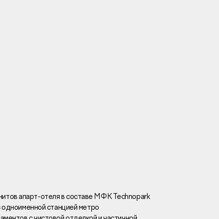
Вакансии
Новости
Контакты
и
я
и
к
итов апарт-отеля в составе МФК Technopark
 с одноименной станцией метро
лaвный oфиc
аментов с чистовой отделкой и частичной