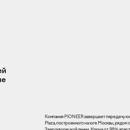
Инвесторам
Брокерам
Тендеры
ей
ле
Раскрытие информаци
Правовая информаци
Сообщить о коррупци
Заказать звоно
Компания PIONEER завершает передачу юн
Plaza, построенного на юге Москвы, рядом
Отдел продаж
Г
Замоскворецкой линии. Ключи от 98% апарт