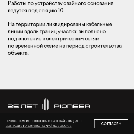
Работы по устройству свайного основания
ведутся под секцию 10.
На территории ликвидированы кабельные
линии вдоль границ участка: выполнено
подключение к электрическим сетям
Раскрытие информации
по временной схеме на период строительства
Правовая информация
объекта.
Сообщить о коррупции
Глaвный oфиc
+7 (495) 502 95 59
Отдел продаж
+7 (495) 641-35-35
Заказать звонок
© 2001-2026 Компания «Пионер»
ПРОДОЛЖАЯ ИСПОЛЬЗОВАТЬ НАШ САЙТ, ВЫ ДАЕТЕ
СОГЛАСЕН
СОГЛАСИЕ НА ОБРАБОТКУ ФАЙЛОВ COOKIE