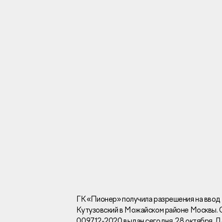
Инвесторам
Брокерам
Тендеры
Раскрытие информаци
Правовая информаци
Сообщить о коррупци
Заказать звоно
ГК «Пионер» получила разрешения на ввод 
Кутузовский в Можайском районе Москвы.
Отдел продаж
Г
009712-2020 выдан сегодня, 28 октября. Д