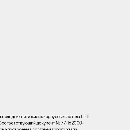
Вакансии
Новости
Контакты
и
я
и
к
последних пяти жилых корпусов квартала LIFE-
 Соответствующий документ № 77-162000-
лaвный oфиc
ома построены в составе второго этапа