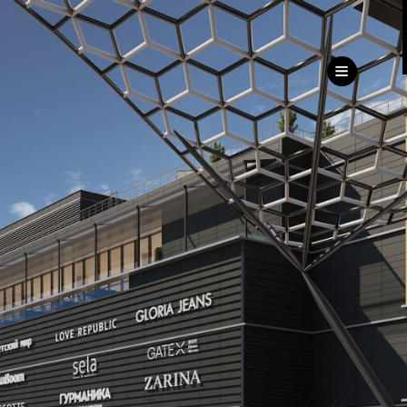
ru
eng
ь
ижимость
Дирекция
клиентского сервиса