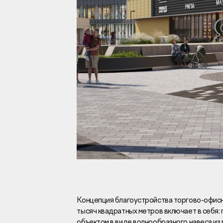
Инвесторам
Брокерам
Тендеры
Раскрытие информаци
Правовая информаци
Сообщить о коррупци
Заказать звоно
Концепция благоустройства торгово-офи
тысяч квадратных метров включает в себя:
Отдел продаж
Г
объектом в виде волнообразного навеса из 