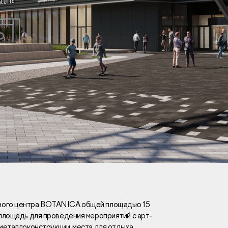
Вакансии
Новости
Контакты
и
я
и
к
сного центра BOTANICA общей площадью 15
 площадь для проведения мероприятий с арт-
лaвный oфиc
металлоконструкции, места для отдыха,