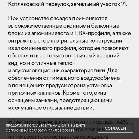
Котляковский переулок, земельный участок 1/1.
При устройстве фасадов применяются
высококачественные оконные и балконные
блоки из алюминиевого и ПВХ-профиля, а также
витражные стоечно-ригельные конструкции
Раскрытие информации
из алюминиевого профиля, которые позволяют
Правовая информация
обеспечить не только эстетичный внешний
Сообщить о коррупции
вид, но и отличные тепло-
и звукоизоляционные характеристики. Для
Глaвный oфиc
обеспечения оптимального воздухообмена
+7 (495) 502 95 59
в помещениях предусмотрена установка
Отдел продаж
приточных клапанов. Кроме того, окна
+7 (495) 641-35-35
оснащены замками, предотвращающими
их случайное открывание детьми.
Заказать звонок
«Светопрозрачные конструкции составят 46%
© 2001-2026 Компания «Пионер»
ПРОДОЛЖАЯ ИСПОЛЬЗОВАТЬ НАШ САЙТ, ВЫ ДАЕТЕ
от площади всего фасада, что позволит
СОГЛАСЕН
СОГЛАСИЕ НА ОБРАБОТКУ ФАЙЛОВ COOKIE
использовать естественное освещение