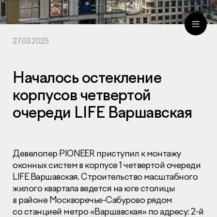
27.03.2025
ru
eng
Началось остекление
корпусов четвертой
очереди LIFE Варшавская
Девелопер PIONEER приступил к монтажу
оконных систем в корпусе 1 четвертой очереди
LIFE Варшавская. Строительство масштабного
жилого квартала ведется на юге столицы
в районе Москворечье-Сабурово рядом
со станцией метро «Варшавская» по адресу: 2-й