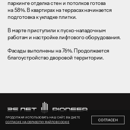
паркинге отделка стен и потолков готова
на 58%. В квартирах на террасах начинается
подготовка к укладке плитки.
В марте приступили к пуско-наладочным
работам и настройке лифтового оборудования.
Раскрытие информации
Правовая информация
Фасады выполнены на 76%. Продолжается
Сообщить о коррупции
благоустройство дворовой территории.
Глaвный oфиc
+7 (495) 502 95 59
Отдел продаж
+7 (495) 641-35-35
Заказать звонок
© 2001-2026 Компания «Пионер»
ПРОДОЛЖАЯ ИСПОЛЬЗОВАТЬ НАШ САЙТ, ВЫ ДАЕТЕ
СОГЛАСЕН
СОГЛАСИЕ НА ОБРАБОТКУ ФАЙЛОВ COOKIE