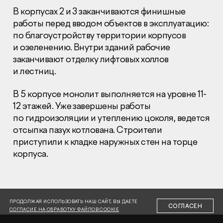
В корпусах 2 и 3 заканчиваются финишные
работы перед вводом объектов в эксплуатацию:
по благоустройству территории корпусов
и озеленению. Внутри зданий рабочие
заканчивают отделку лифтовых холлов
и лестниц.
Раскрытие информации
Правовая информация
Сообщить о коррупции
В 5 корпусе монолит выполняется на уровне 11-
12 этажей. Уже завершены работы
Глaвный oфиc
по гидроизоляции и утеплению цоколя, ведется
отсыпка пазух котлована. Строители
+7 (495) 502 95 59
приступили к кладке наружных стен на торце
Отдел продаж
корпуса.
+7 (495) 641-35-35
Заказать звонок
© 2001-2026 Компания «Пионер»
ПРОДОЛЖАЯ ИСПОЛЬЗОВАТЬ НАШ САЙТ, ВЫ ДАЕТЕ
СОГЛАСЕН
СОГЛАСИЕ НА ОБРАБОТКУ ФАЙЛОВ COOKIE